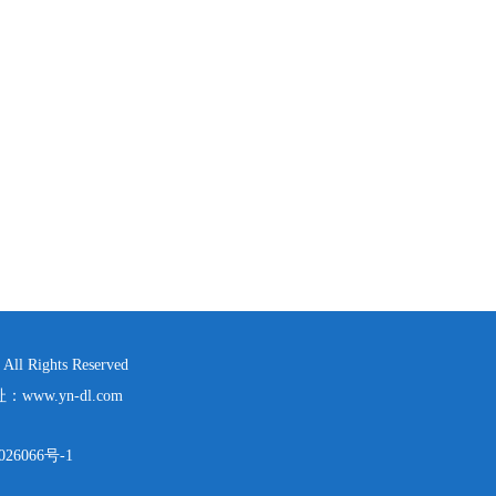
ights Reserved
网址：
www.yn-dl.com
26066号-1