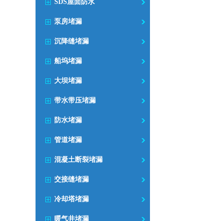
SDS屋面防水
泵房堵漏
沉降缝堵漏
船坞堵漏
大坝堵漏
带水带压堵漏
防水堵漏
管道堵漏
混凝土断裂堵漏
交接缝堵漏
冷却塔堵漏
暖气井堵漏