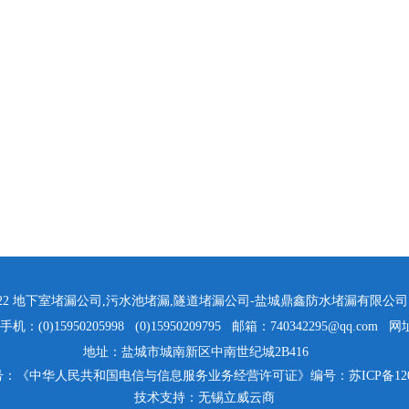
022
地下室堵漏公司
,
污水池堵漏
,
隧道堵漏公司
-盐城鼎鑫防水堵漏有限公司 All R
0)15950205998 (0)15950209795 邮箱：740342295@qq.com 
地址：盐城市城南新区中南世纪城2B416
号：《中华人民共和国电信与信息服务业务经营许可证》编号：
苏ICP备120
技术支持：
无锡立威云商